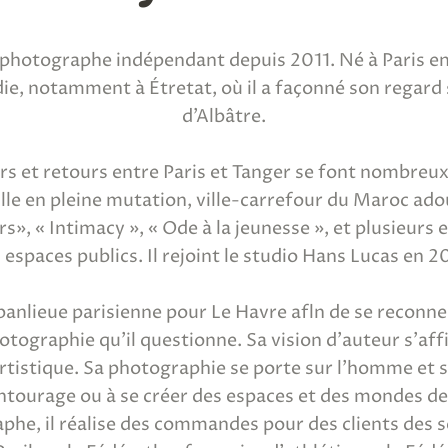
hotographe indépendant depuis 2011. Né à Paris en 1
, notamment à Étretat, où il a façonné son regard s
d’Albâtre.
ers et retours entre Paris et Tanger se font nombreux
lle en pleine mutation, ville-carrefour du Maroc adou
rs», « Intimacy », « Ode à la jeunesse », et plusieurs 
 espaces publics. Il rejoint le studio Hans Lucas en 2
a banlieue parisienne pour Le Havre afln de se recon
hotographie qu’il questionne. Sa vision d’auteur s’af
artistique. Sa photographie se porte sur l’homme et 
ntourage ou à se créer des espaces et des mondes de 
phe, il réalise des commandes pour des clients des se