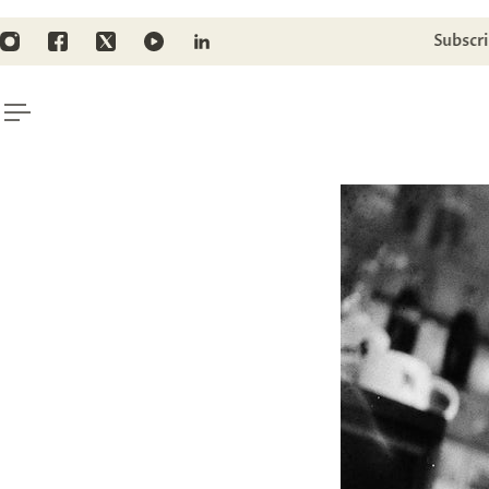
TO CONTENT
ping for orders above 135€/$157
Subscr