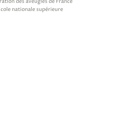
ératlon des aveugles de France
cole nationale supérieure